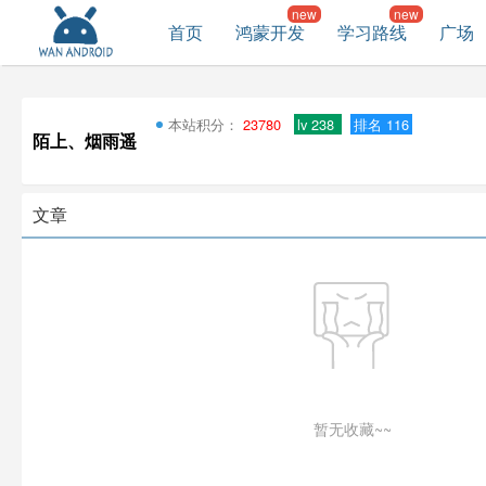
首页
鸿蒙开发
学习路线
广场
本站积分：
23780
lv 238
排名 116
陌上、烟雨遥
文章
暂无收藏~~