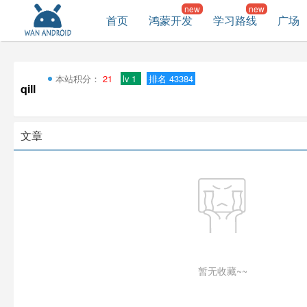
首页
鸿蒙开发
学习路线
广场
本站积分：
21
lv 1
排名 43384
qill
文章
暂无收藏~~