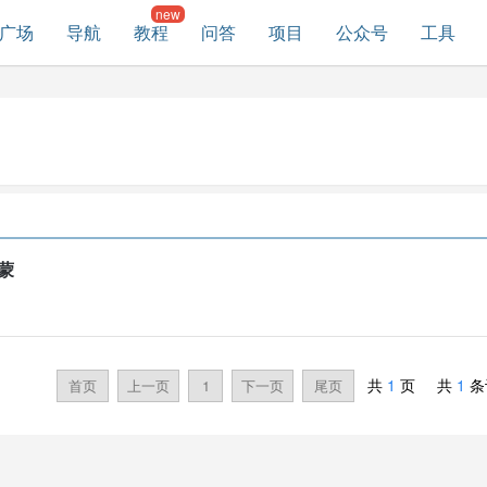
广场
导航
教程
问答
项目
公众号
工具
鸿蒙
共
1
页 共
1
条
首页
上一页
1
下一页
尾页