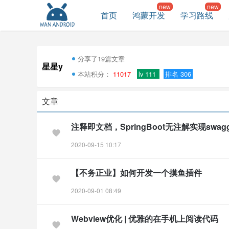
首页
鸿蒙开发
学习路线
分享了19篇文章
星星y
本站积分：
11017
lv 111
排名 306
文章
注释即文档，SpringBoot无注解实现swag
2020-09-15 10:17
【不务正业】如何开发一个摸鱼插件
2020-09-01 08:49
Webview优化 | 优雅的在手机上阅读代码