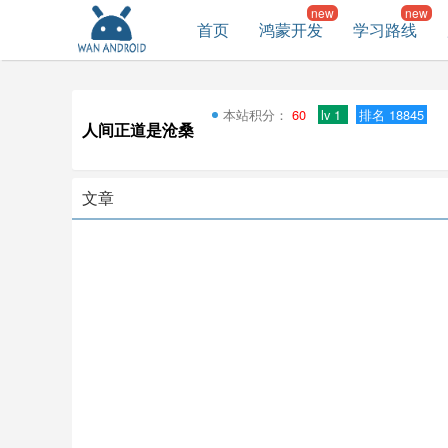
首页
鸿蒙开发
学习路线
本站积分：
60
lv 1
排名 18845
人间正道是沧桑
文章