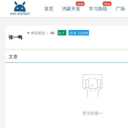
首页
鸿蒙开发
学习路线
广场
本站积分：
46
lv 1
排名 22346
张一鸣
文章
暂无收藏~~