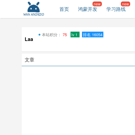
首页
鸿蒙开发
学习路线
本站积分：
75
lv 1
排名 16054
Laa
文章