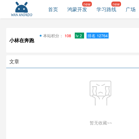
首页
鸿蒙开发
学习路线
广场
本站积分：
108
lv 2
排名 12764
小林在奔跑
文章
暂无收藏~~