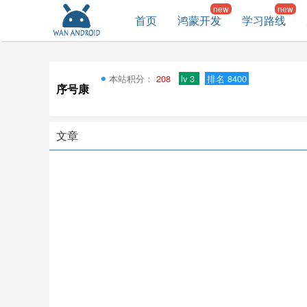
首页
鸿蒙开发
学习路线
本站积分：
208
lv 3
排名 8400
序号康
文章