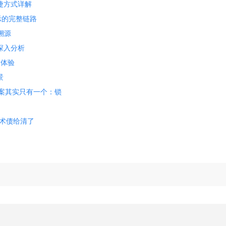
快捷方式详解
示的完整链路
溯源
篇深入分析
发体验
景
es？答案其实只有一个：锁
次把技术债给清了