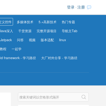
登录
·
注册
定义控件
多媒体技术
5.+高新技术
热门专题
Java深入
干货资源
完整开源项目
导航主Tab
Jetpack
问答
视频
版本适配
linux
教程
一起学
oid framework - 学习路径
大厂对外分享 - 学习路径