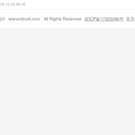
-12-04 00:18
20 · wanandroid.com · All Rights Reserved.
皖ICP备17022096号
关于
？-- LayoutInflater详解
11-22 00:12
些你一定要学会的手势识别应用（含实例讲解）
11-22 00:11
必须知道
-11-18 00:52
10-21 23:31