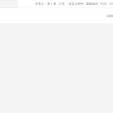
分享人：灰丨色
分类：
自定义控件
/
基础知识
时间：2019
©20
「Android10源码分析」为什么复杂布局会产生卡顿
分享人：鸿洋
分类：
自定义控件
/
基础知识
时间：2019-
Android GestureDetector：那
分享人：鸿洋
分类：
自定义控件
/
基础知识
时间：2019-
高级 UI 成长之路 (一) View 的基础知识你
分享人：goweii
分类：
自定义控件
/
基础知识
时间：2019
总结UI原理和UI优化方式
分享人：鸿洋
分类：
自定义控件
/
基础知识
时间：2019-
Android 自定义 View 更少必要知识