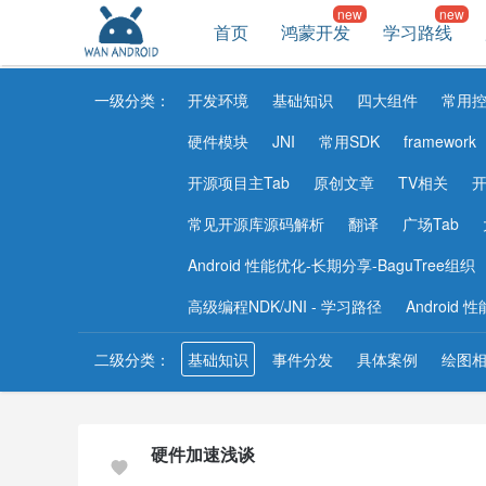
首页
鸿蒙开发
学习路线
一级分类：
开发环境
基础知识
四大组件
常用
硬件模块
JNI
常用SDK
framework
开源项目主Tab
原创文章
TV相关
开
常见开源库源码解析
翻译
广场Tab
Android 性能优化-长期分享-BaguTree组织
高级编程NDK/JNI - 学习路径
Android
二级分类：
基础知识
事件分发
具体案例
绘图
硬件加速浅谈