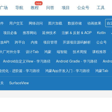
广场
导航
教程
问答
项目
公众号
工具
控件
用户交互
网络访问
图片加载
数据存储
动画效果
自
项目必备
推荐网站
延伸技术
注解 & 反射 & AOP
Kotlin
放API
跨平台
内推
项目管理
开源项目源码解析
公众号
大厂对外分享
设计Tab
鸿蒙
端智能
技术周报
课程推荐
Android自定义View - 学习路径
Android Gradle - 学习路径
Andr
 性能优化 - 进阶篇 - 学习路径
鸿蒙App开发入门 - 学习路径
鸿蒙Tab
相关
SurfaceView