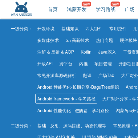
首页
鸿蒙开发
学习路线
广场
一级分类：
开发环境
基础知识
四大组件
常用控件
用
多媒体技术
5.+高新技术
热门专题
硬件模块
注解 & 反射 & AOP
Kotlin
Java深入
干货资
开放API
跨平台
内推
项目管理
开源项目
常见开源库源码解析
翻译
广场Tab
大厂对
Android 性能优化-长期分享-BaguTree组织
Andr
Android framework - 学习路径
大厂对外分享 - 
Android 性能优化 - 进阶篇 - 学习路径
鸿蒙App开
二级分类：
基础：反射、源码搭建、动态代理等
常见原理：Bin
四大组件 AMS 相关
UI 渲染 WMS 相关
apk安