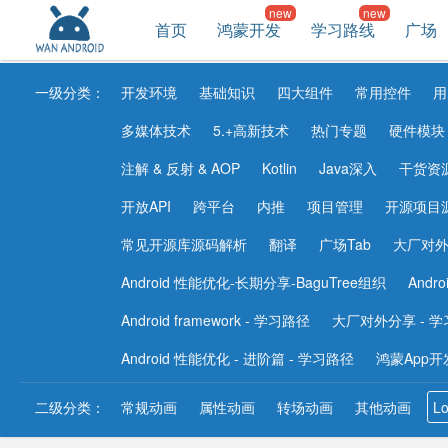
首页
鸿蒙开发
学习路线
广场
一级分类：
开发环境
基础知识
四大组件
常用控件
用
多媒体技术
5.+高新技术
热门专题
硬件模块
注解 & 反射 & AOP
Kotlin
Java深入
干货资
开放API
跨平台
内推
项目管理
开源项目
常见开源库源码解析
翻译
广场Tab
大厂对
Android 性能优化-长期分享-BaguTree组织
Andr
Android framework - 学习路径
大厂对外分享 - 
Android 性能优化 - 进阶篇 - 学习路径
鸿蒙App开
二级分类：
常规动画
属性动画
转场动画
其他动画
Lo