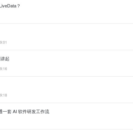
veData？
9:01
础讲起
9:16
9:18
整跑通一套 AI 软件研发工作流