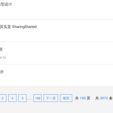
行模型设计
实是 SharingStarted
锁
8:59
异步
. . .
共
199
页 共
3970
条
3
4
5
199
下一页
尾页