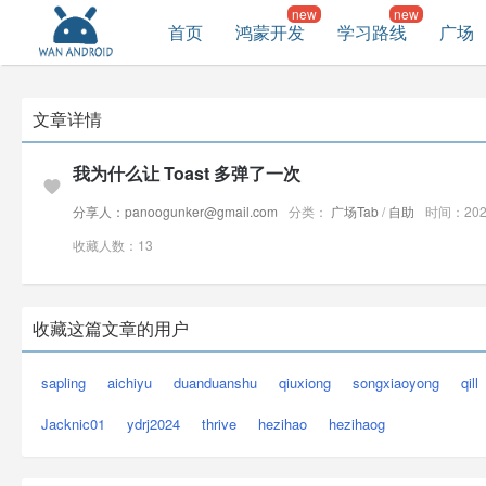
首页
鸿蒙开发
学习路线
广场
文章详情
我为什么让 Toast 多弹了一次
分享人：panoogunker@gmail.com
分类：
广场Tab
/
自助
时间：2026
收藏人数：13
收藏这篇文章的用户
sapling
aichiyu
duanduanshu
qiuxiong
songxiaoyong
qill
Jacknic01
ydrj2024
thrive
hezihao
hezihaog