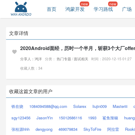
首页
鸿蒙开发
学习路线
广场
文章详情
2020Android面经，历时一个半月，斩获3个大厂offe
分享人：鸿洋
分类：
热门专题
/
面试相关
时间：2020-12-15 01:27
收藏人数：34
收藏这篇文章的用户
铁在烧
1084094588@qq.com
Solarex
liujin009
Masteriii
sgy123456
JasonYin
15012686116
1993
鲨鱼辣椒
huang
张桂源hhh
dengyong
469079834
SkyToFire
阿拉雷
Rook